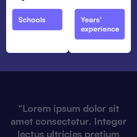
1
1
Schools
Years’
experience
“
L
o
r
e
m
i
p
s
u
m
d
o
l
o
r
s
i
t
a
m
e
t
c
o
n
s
e
c
t
e
t
u
r
.
I
n
t
e
g
e
r
l
e
c
t
u
s
u
l
t
r
i
c
i
e
s
p
r
e
t
i
u
m