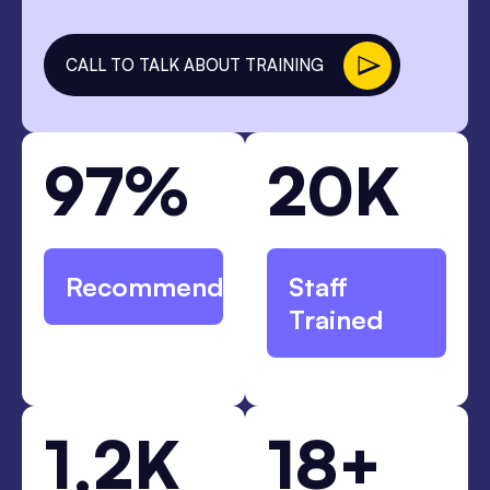
CALL TO TALK ABOUT TRAINING
7
0
9
7
%
2
0
K
9
2
Recommend
Staff
Trained
2
8
1
2
K
1
8
+
.