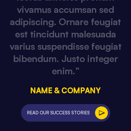
v
i
v
a
m
u
s
a
c
c
u
m
s
a
n
s
e
d
a
d
i
p
i
s
c
i
n
g
.
O
r
n
a
r
e
f
e
u
g
i
a
t
e
s
t
t
i
n
c
i
d
u
n
t
m
a
l
e
s
u
a
d
a
v
a
r
i
u
s
s
u
s
p
e
n
d
i
s
s
e
f
e
u
g
i
a
t
b
i
b
e
n
d
u
m
.
J
u
s
t
o
i
n
t
e
g
e
r
e
n
i
m
.
”
NAME & COMPANY
READ OUR SUCCESS STORIES